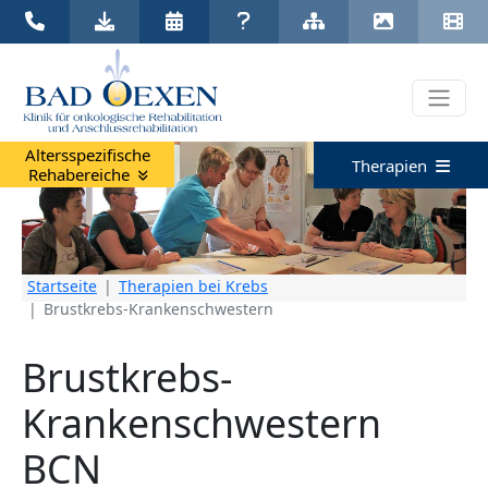
Klinik Bad Oexen |
05731 537 0
|
klinik@badoexen.de
Altersspezifische
Therapien
Rehabereiche
Startseite
Therapien bei Krebs
Brustkrebs-Krankenschwestern
Brustkrebs-
Krankenschwestern
BCN