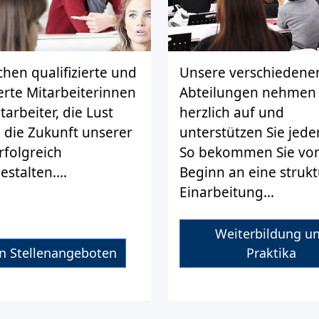
chen qualifizierte und
Unsere verschiedene
erte Mitarbeiterinnen
Abteilungen nehmen 
arbeiter, die Lust
herzlich auf und
 die Zukunft unserer
unterstützen Sie jeder
rfolgreich
So bekommen Sie vo
stalten....
Beginn an eine strukt
Einarbeitung...
Weiterbildung u
n Stellenangeboten
Praktika