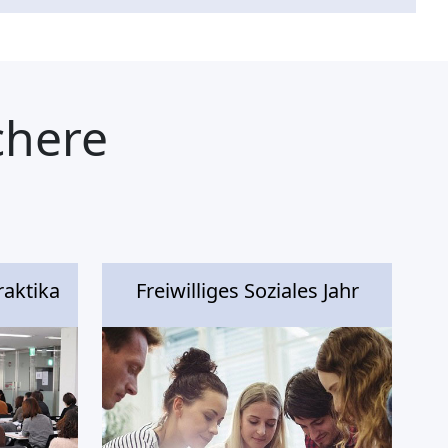
chere
raktika
Freiwilliges Soziales Jahr