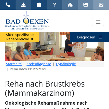
Klinik Bad Oexen |
05731 537 0
|
klinik@badoexen.de
Altersspezifische
Diagnosen
Rehabereiche
Startseite
Krebsdiagnose
Gynäkologie
Reha nach Brustkrebs
Reha nach Brustkrebs
(Mammakarzinom)
Onkologische Rehamaßnahme nach